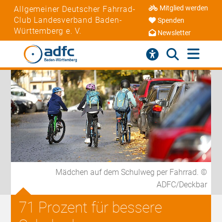
Mitglied werden
Allgemeiner Deutscher Fahrrad-
Club Landesverband Baden-
Spenden
Württemberg e. V.
Newsletter
Mädchen auf dem Schulweg per Fahrrad. ©
ADFC/Deckbar
71 Prozent für bessere