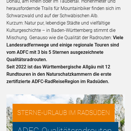
Donau, am Rhein oder im Taubertal. Höhenmeter und
herausfordernde Trails für Mountainbiker finden sich im
Schwarzwald und auf der Schwäbischen Alb.
Kurzum: Natur pur, lebendige Städte und vielfältige
Kulturgeschichte – in Baden-Württemberg stimmt die
Mischung. Genauso wie die Qualität der Radrouten:
Viele
Landesradfernwege und einige regionale Touren sind
vom ADFC mit 3 bis 5 Sternen ausgezeichnete
Qualitätsradrouten.
Seit 2022 ist das Württembergische Allgäu mit 12
Rundtouren in den Naturschatzkammern die erste
zertifizierte ADFC-RadReiseRegion im Radsüden.
STERNE-URLAUB IM RADSÜDEN
ADFC-Qualitätsradrouten