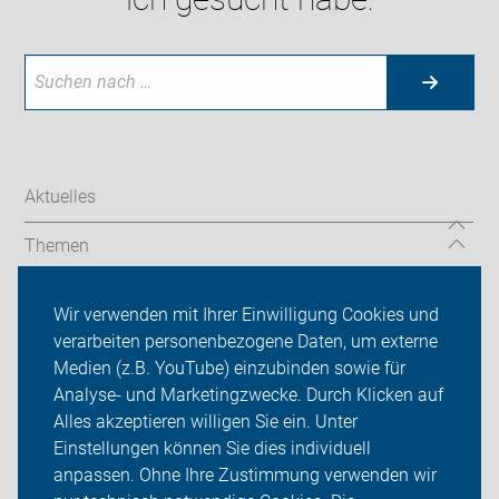
Aktuelles
Themen
Auf Reisen
Wir verwenden mit Ihrer Einwilligung Cookies und
verarbeiten personenbezogene Daten, um externe
Über uns
Medien (z.B. YouTube) einzubinden sowie für
Sei dabei
Analyse- und Marketingzwecke. Durch Klicken auf
Alles akzeptieren willigen Sie ein. Unter
Presse
Einstellungen können Sie dies individuell
anpassen. Ohne Ihre Zustimmung verwenden wir
Login