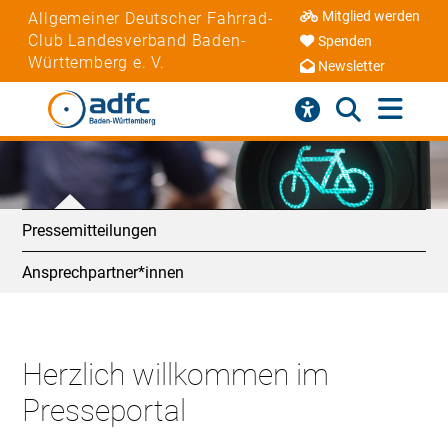
Mitglied werden
Allgemeiner Deutscher Fahrrad-
Club Landesverband Baden-
Spenden
Württemberg e. V.
Newsletter
Pressemitteilungen
Ansprechpartner*innen
Herzlich willkommen im
Presseportal