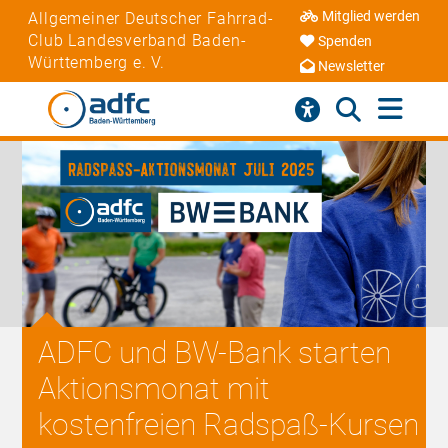
Mitglied werden
Allgemeiner Deutscher Fahrrad-
Club Landesverband Baden-
Spenden
Württemberg e. V.
Newsletter
ADFC und BW-Bank starten
Aktionsmonat mit
kostenfreien Radspaß-Kursen