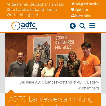
Mitglied werden
Allgemeiner Deutscher Fahrrad-
Club Landesverband Baden-
Spenden
Württemberg e. V.
Newsletter
Der neue ADFC Landesvorstand © ADFC Baden-
Württemberg
ADFC-Landesversammlung: