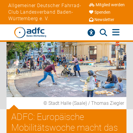
Mitglied werden
Allgemeiner Deutscher Fahrrad-
Club Landesverband Baden-
Spenden
Württemberg e. V.
Newsletter
© Stadt Halle (Saale) / Thomas Ziegler
ADFC: Europäische
Mobilitätswoche macht das