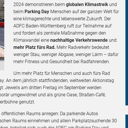
2024 demonstrieren beim
globalen Klimastreik
und
beim
Parking Day
Menschen auf der ganzen Welt für
eine klimagerechte und lebenswerte Zukunft. Der
ADFC Baden-Württemberg ruft zur Teilnahme auf
und fordert als zentrale Maßnahme gegen den
Klimawandel eine
nachhaltige Verkehrswende
und
mehr Platz fürs Rad.
Mehr Radverkehr bedeutet
weniger Stau, weniger Abgase, weniger Lärm – dafür
mehr Fitness und Gesundheit bei Radfahrenden.
Um mehr Platz für Menschen und auch fürs Rad
ay. An dem jährlich stattfindenden, weltweiten Aktionstag
ragt: Jeweils am dritten Freitag im September werden
porär umgewidmet und als grüne Oase, Straßen-Café,
ertbühne genutzt.
es öffentlichen Raums anregen: Da parkende Autos
tischen Raums einnehmen und allein Parkplatzsuchende 30
hen, beteiligt sich auch der ADFC am Parking Day und