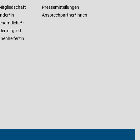
itgliedschaft
Pressemitteilungen
nder*in
Ansprechpartner*innen
enamtliche*r
dermitglied
nenhelfer*in