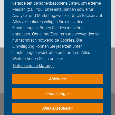
verarbeiten personenbezogene Daten, um externe
Über uns
Medien (z.B. YouTube) einzubinden sowie für
Sei dabei
Analyse- und Marketingzwecke. Durch Klicken auf
Alles akzeptieren willigen Sie ein. Unter
Presse
Einstellungen können Sie dies individuell
anpassen. Ohne Ihre Zustimmung verwenden wir
Login
nur technisch notwendige Cookies. Die
Einwilligung können Sie jederzeit unter
Einstellungen widerrufen oder ändern. Alles
Bleiben Sie in Kontakt
Weitere finden Sie in unserer
Datenschutzerklärung.
Ablehnen
Einstellungen
Impressum
Datenschutz
Cookie-Einstellungen
Alles akzeptieren