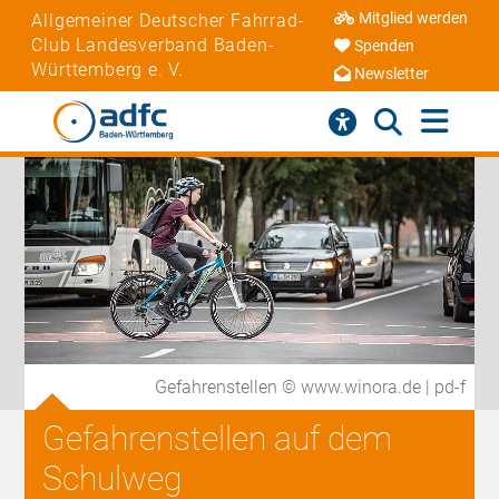
Mitglied werden
Allgemeiner Deutscher Fahrrad-
Club Landesverband Baden-
Spenden
Württemberg e. V.
Newsletter
Gefahrenstellen © www.winora.de | pd-f
Gefahrenstellen auf dem
Schulweg