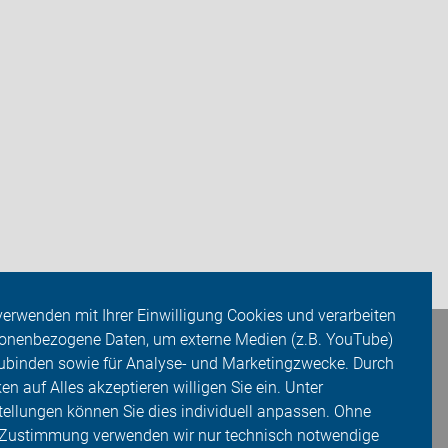
verwenden mit Ihrer Einwilligung Cookies und verarbeiten
onenbezogene Daten, um externe Medien (z.B. YouTube)
ubinden sowie für Analyse- und Marketingzwecke. Durch
ken auf Alles akzeptieren willigen Sie ein. Unter
tellungen können Sie dies individuell anpassen. Ohne
 Zustimmung verwenden wir nur technisch notwendige