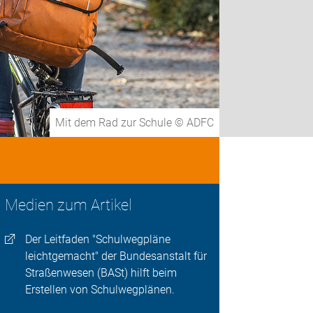
Mit dem Rad zur Schule © ADFC
Medien zum Artikel
Der Leitfaden "Schulwegpläne
leichtgemacht" der Bundesanstalt für
Straßenwesen (BASt) hilft beim
Erstellen von Schulwegplänen.