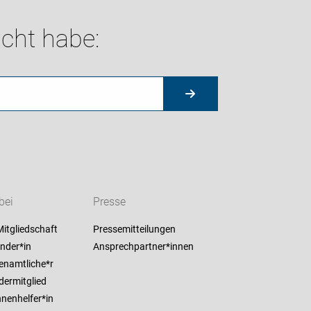
cht habe:
bei
Presse
itgliedschaft
Pressemitteilungen
nder*in
Ansprechpartner*innen
enamtliche*r
dermitglied
nenhelfer*in