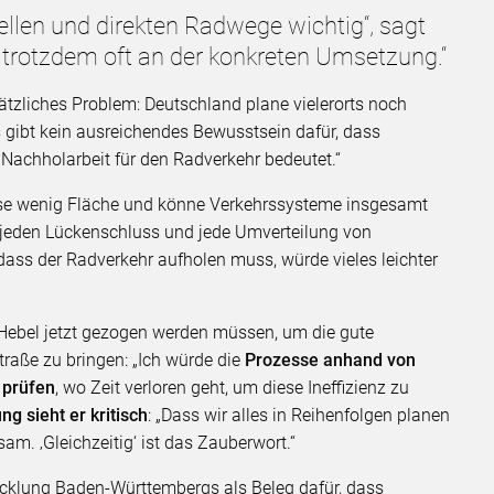
nellen und direkten Radwege wichtig“, sagt
 trotzdem oft an der konkreten Umsetzung.“
tzliches Problem: Deutschland plane vielerorts noch
 gibt kein ausreichendes Bewusstsein dafür, dass
 Nachholarbeit für den Radverkehr bedeutet.“
ise wenig Fläche und könne Verkehrssysteme insgesamt
 jeden Lückenschluss und jede Umverteilung von
 dass der Radverkehr aufholen muss, würde vieles leichter
Hebel jetzt gezogen werden müssen, um die gute
traße zu bringen: „Ich würde die
Prozesse anhand von
 prüfen
, wo Zeit verloren geht, um diese Ineffizienz zu
 sieht er kritisch
: „Dass wir alles in Reihenfolgen planen
m. ‚Gleichzeitig‘ ist das Zauberwort.“
wicklung Baden-Württembergs als Beleg dafür, dass