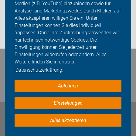
Medien (z.B. YouTube) einzubinden sowie für
Sei dabei
Analyse- und Marketingzwecke. Durch Klicken auf
Alles akzeptieren willigen Sie ein. Unter
Presse
Einstellungen können Sie dies individuell
anpassen. Ohne Ihre Zustimmung verwenden wir
Login
nur technisch notwendige Cookies. Die
Einwilligung können Sie jederzeit unter
Einstellungen widerrufen oder ändern. Alles
Bleiben Sie in Kontakt
Weitere finden Sie in unserer
Datenschutzerklärung.
Ablehnen
Einstellungen
Impressum
Datenschutz
Cookie-Einstellungen
Alles akzeptieren