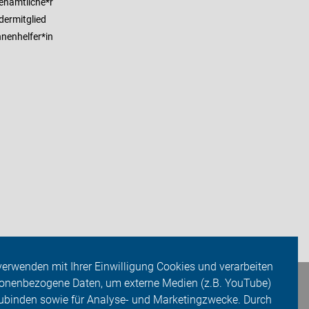
enamtliche*r
dermitglied
nenhelfer*in
verwenden mit Ihrer Einwilligung Cookies und verarbeiten
onenbezogene Daten, um externe Medien (z.B. YouTube)
ubinden sowie für Analyse- und Marketingzwecke. Durch