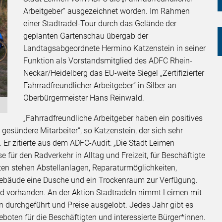
Arbeitgeber“ ausgezeichnet worden. Im Rahmen
einer Stadtradel-Tour durch das Gelände der
geplanten Gartenschau übergab der
Landtagsabgeordnete Hermino Katzenstein in seiner
Funktion als Vorstandsmitglied des ADFC Rhein-
Neckar/Heidelberg das EU-weite Siegel „Zertifizierter
Fahrradfreundlicher Arbeitgeber“ in Silber an
Oberbürgermeister Hans Reinwald.
„Fahrradfreundliche Arbeitgeber haben ein positives
 gesündere Mitarbeiter“, so Katzenstein, der sich sehr
. Er zitierte aus dem ADFC-Audit: „Die Stadt Leimen
se für den Radverkehr in Alltag und Freizeit, für Beschäftigte
ten stehen Abstellanlagen, Reparaturmöglichkeiten,
bäude eine Dusche und ein Trockenraum zur Verfügung.
nd vorhanden. An der Aktion Stadtradeln nimmt Leimen mit
en durchgeführt und Preise ausgelobt. Jedes Jahr gibt es
eboten für die Beschäftigten und interessierte Bürger*innen.