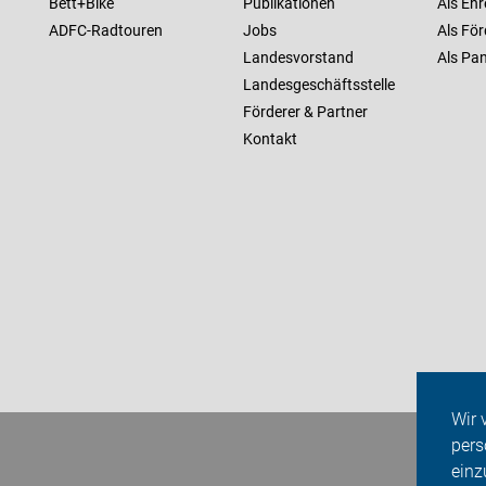
Bett+Bike
Publikationen
Als Ehr
ADFC-Radtouren
Jobs
Als För
Landesvorstand
Als Pan
Landesgeschäftsstelle
Förderer & Partner
Kontakt
Wir 
pers
einz