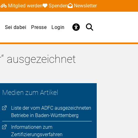
Mitglied werden
Spenden
Newsletter
Sei dabei
Presse
Login
r“ ausgezeichnet
Medien zum Artikel
Liste der vom ADFC ausgezeichneten
Betriebe in Baden-Württemberg
Informationen zum
Zertifizierungsverfahren