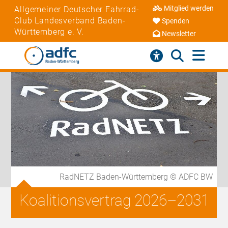
Mitglied werden
Allgemeiner Deutscher Fahrrad-
Club Landesverband Baden-
Spenden
Württemberg e. V.
Newsletter
RadNETZ Baden-Württemberg © ADFC BW
Koalitionsvertrag 2026–2031