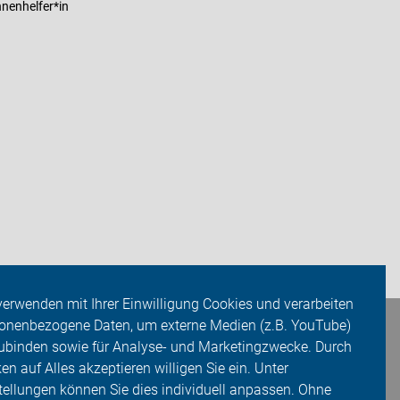
nenhelfer*in
verwenden mit Ihrer Einwilligung Cookies und verarbeiten
onenbezogene Daten, um externe Medien (z.B. YouTube)
ubinden sowie für Analyse- und Marketingzwecke. Durch
ken auf Alles akzeptieren willigen Sie ein. Unter
tellungen können Sie dies individuell anpassen. Ohne