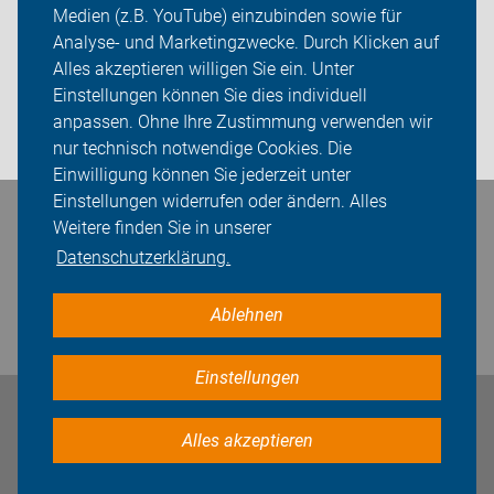
Medien (z.B. YouTube) einzubinden sowie für
Sei dabei
Analyse- und Marketingzwecke. Durch Klicken auf
Alles akzeptieren willigen Sie ein. Unter
Presse
Einstellungen können Sie dies individuell
anpassen. Ohne Ihre Zustimmung verwenden wir
Login
nur technisch notwendige Cookies. Die
Einwilligung können Sie jederzeit unter
Einstellungen widerrufen oder ändern. Alles
Bleiben Sie in Kontakt
Weitere finden Sie in unserer
Datenschutzerklärung.
Ablehnen
Einstellungen
Impressum
Datenschutz
Cookie-Einstellungen
Alles akzeptieren