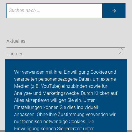
Aktuelles
Themen
Auf Reisen
Wir verwenden mit Ihrer Einwilligung Cookies und
verarbeiten personenbezogene Daten, um externe
Über uns
Medien (z.B. YouTube) einzubinden sowie für
Sei dabei
Analyse- und Marketingzwecke. Durch Klicken auf
Alles akzeptieren willigen Sie ein. Unter
Presse
Einstellungen können Sie dies individuell
anpassen. Ohne Ihre Zustimmung verwenden wir
Login
nur technisch notwendige Cookies. Die
Einwilligung können Sie jederzeit unter