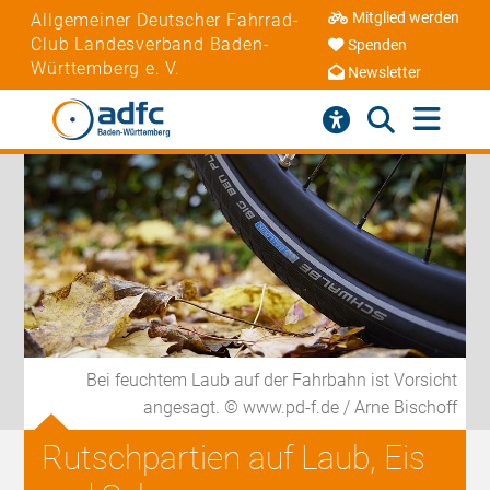
Mitglied werden
Allgemeiner Deutscher Fahrrad-
Club Landesverband Baden-
Spenden
Württemberg e. V.
Newsletter
Bei feuchtem Laub auf der Fahrbahn ist Vorsicht
angesagt. © www.pd-f.de / Arne Bischoff
Rutschpartien auf Laub, Eis