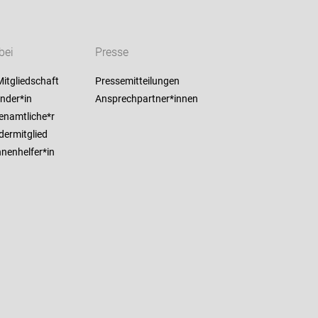
bei
Presse
itgliedschaft
Pressemitteilungen
nder*in
Ansprechpartner*innen
enamtliche*r
dermitglied
nenhelfer*in