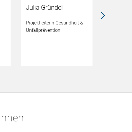
Joachim
Julia Gründel
Kommunikat
Projektleiterin Gesundheit &
Verkehrspol
Unfallprävention
*innen