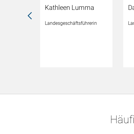
r
Kathleen Lumma
D
Landesgeschäftsführerin
La
Häufi