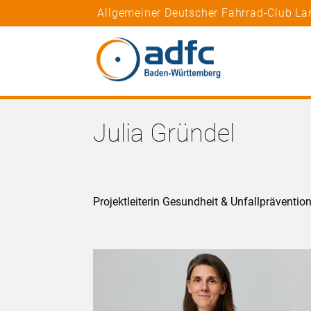
Allgemeiner Deutscher Fahrrad-Club L
Julia Gründel
Projektleiterin Gesundheit & Unfallpräventio