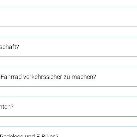
schaft?
Fahrrad verkehrssicher zu machen?
chten?
 Pedelecs und E-Bikes?