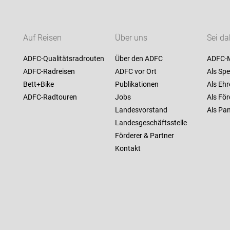
Auf Reisen
Über uns
Sei da
ADFC-Qualitätsradrouten
Über den ADFC
ADFC-M
ADFC-Radreisen
ADFC vor Ort
Als Spe
Bett+Bike
Publikationen
Als Ehr
ADFC-Radtouren
Jobs
Als För
Landesvorstand
Als Pan
Landesgeschäftsstelle
Förderer & Partner
Kontakt