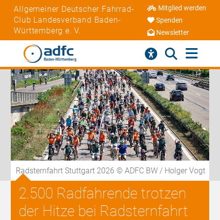
Mitglied werden
Allgemeiner Deutscher Fahrrad-
Club Landesverband Baden-
Spenden
Württemberg e. V.
Newsletter
Radsternfahrt Stuttgart 2026 © ADFC BW / Holger Vogt
2.500 Radfahrende trotzen
der Hitze bei Radsternfahrt