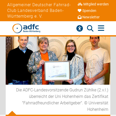
Mitglied werden
Allgemeiner Deutscher Fahrrad-
Club Landesverband Baden-
Spenden
Württemberg e. V.
Newsletter
Die ADFC-Landesvorsitzende Gudrun Zühlke (2.v.l.)
überreicht der Uni Hohenheim das Zertifikat
"Fahrradfreundlicher Arbeitgeber". © Universität
Hohenheim