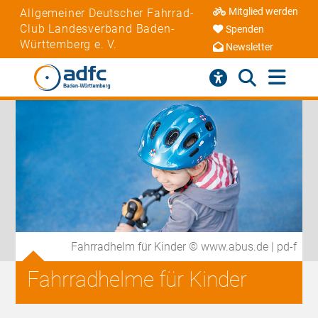
Mitglied werden
Allgemeiner Deutscher Fahrrad-
Club Landesverband Baden-
Spenden
Württemberg e. V.
Newsletter
Fahrradhelm für Kinder © www.abus.de | pd-f
Fahrradhelme für Kinder