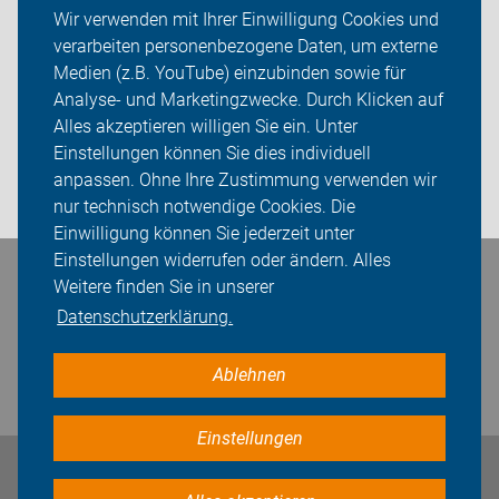
Wir verwenden mit Ihrer Einwilligung Cookies und
verarbeiten personenbezogene Daten, um externe
Über uns
Medien (z.B. YouTube) einzubinden sowie für
Sei dabei
Analyse- und Marketingzwecke. Durch Klicken auf
Alles akzeptieren willigen Sie ein. Unter
Presse
Einstellungen können Sie dies individuell
anpassen. Ohne Ihre Zustimmung verwenden wir
Login
nur technisch notwendige Cookies. Die
Einwilligung können Sie jederzeit unter
Einstellungen widerrufen oder ändern. Alles
Bleiben Sie in Kontakt
Weitere finden Sie in unserer
Datenschutzerklärung.
Ablehnen
Einstellungen
Impressum
Datenschutz
Cookie-Einstellungen