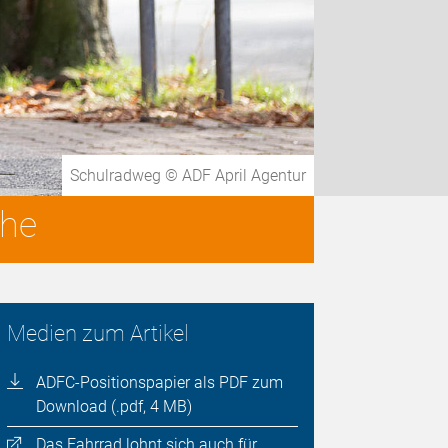
Schulradweg © ADF April Agentur
che
Medien zum Artikel
ADFC-Positionspapier als PDF zum
Download (.pdf, 4 MB)
Das Fahrrad lohnt sich auch für