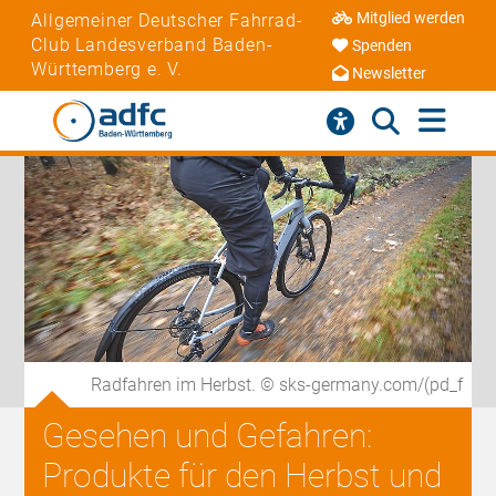
Mitglied werden
Allgemeiner Deutscher Fahrrad-
Club Landesverband Baden-
Spenden
Württemberg e. V.
Newsletter
Radfahren im Herbst. © sks-germany.com/(pd_f
Gesehen und Gefahren:
Produkte für den Herbst und