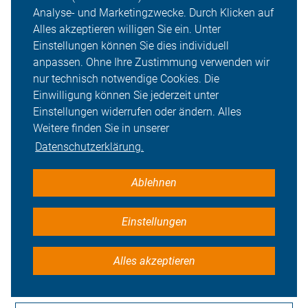
Was bringt mir eine ADFC-
Analyse- und Marketingzwecke. Durch Klicken auf
Mitgliedschaft?
Alles akzeptieren willigen Sie ein. Unter
Einstellungen können Sie dies individuell
anpassen. Ohne Ihre Zustimmung verwenden wir
nur technisch notwendige Cookies. Die
Was muss ich beachten, um mein
Einwilligung können Sie jederzeit unter
Fahrrad verkehrssicher zu machen?
Einstellungen widerrufen oder ändern. Alles
Weitere finden Sie in unserer
Datenschutzerklärung.
Worauf sollte ich als Radfahrer achten?
Ablehnen
Einstellungen
Was ist der Unterschied zwischen
Pedelecs und E-Bikes?
Alles akzeptieren