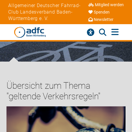
Mitglied werden
Allgemeiner Deutscher Fahrrad-
Club Landesverband Baden-
Spenden
Württemberg e. V.
Newsletter
Übersicht zum Thema
"geltende Verkehrsregeln"