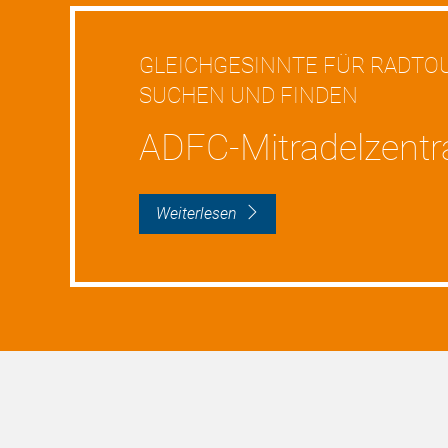
GLEICHGESINNTE FÜR RADTOU
SUCHEN UND FINDEN
ADFC-Mitradelzentr
weiterlesen