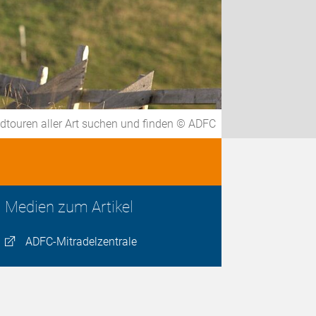
adtouren aller Art suchen und finden © ADFC
Medien zum Artikel
ADFC-Mitradelzentrale