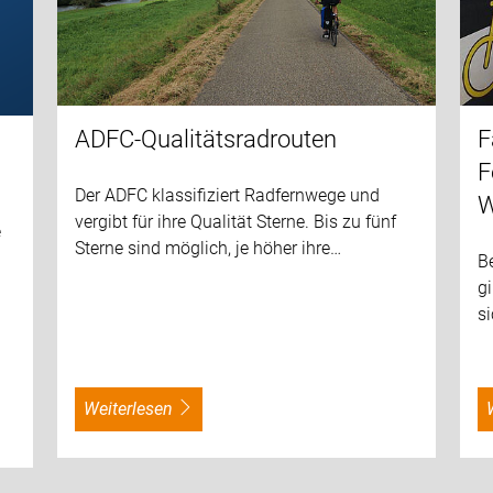
ADFC-Qualitätsradrouten
F
F
Der ADFC klassifiziert Radfernwege und
W
vergibt für ihre Qualität Sterne. Bis zu fünf
e
Sterne sind möglich, je höher ihre…
B
gi
s
weiterlesen