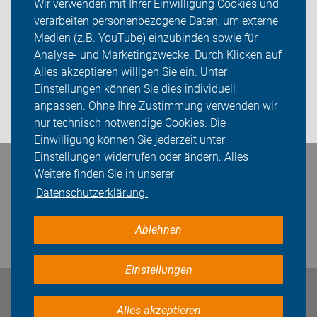
Wir verwenden mit Ihrer Einwilligung Cookies und
verarbeiten personenbezogene Daten, um externe
Über uns
Medien (z.B. YouTube) einzubinden sowie für
Sei dabei
Analyse- und Marketingzwecke. Durch Klicken auf
Alles akzeptieren willigen Sie ein. Unter
Presse
Einstellungen können Sie dies individuell
anpassen. Ohne Ihre Zustimmung verwenden wir
Login
nur technisch notwendige Cookies. Die
Einwilligung können Sie jederzeit unter
Einstellungen widerrufen oder ändern. Alles
Bleiben Sie in Kontakt
Weitere finden Sie in unserer
Datenschutzerklärung.
Ablehnen
Einstellungen
Impressum
Datenschutz
Cookie-Einstellungen
Alles akzeptieren