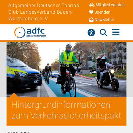
Mitglied werden
Allgemeiner Deutscher Fahrrad-
Club Landesverband Baden-
Spenden
Württemberg e. V.
Newsletter
Hintergrundinformationen
zum Verkehrssicherheitspakt