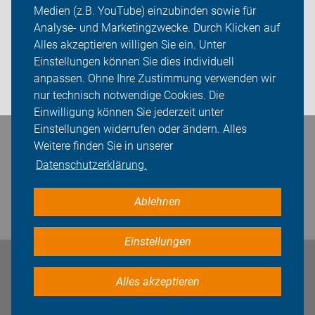
Medien (z.B. YouTube) einzubinden sowie für
Sei dabei
Analyse- und Marketingzwecke. Durch Klicken auf
Alles akzeptieren willigen Sie ein. Unter
Presse
Einstellungen können Sie dies individuell
anpassen. Ohne Ihre Zustimmung verwenden wir
Login
nur technisch notwendige Cookies. Die
Einwilligung können Sie jederzeit unter
Einstellungen widerrufen oder ändern. Alles
Bleiben Sie in Kontakt
Weitere finden Sie in unserer
Datenschutzerklärung.
Ablehnen
Einstellungen
Impressum
Datenschutz
Cookie-Einstellungen
Alles akzeptieren