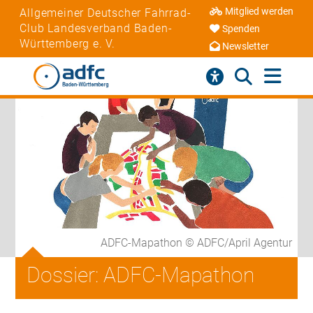
Mitglied werden
Allgemeiner Deutscher Fahrrad-
Club Landesverband Baden-
Spenden
Württemberg e. V.
Newsletter
ADFC-Mapathon © ADFC/April Agentur
Dossier: ADFC-Mapathon