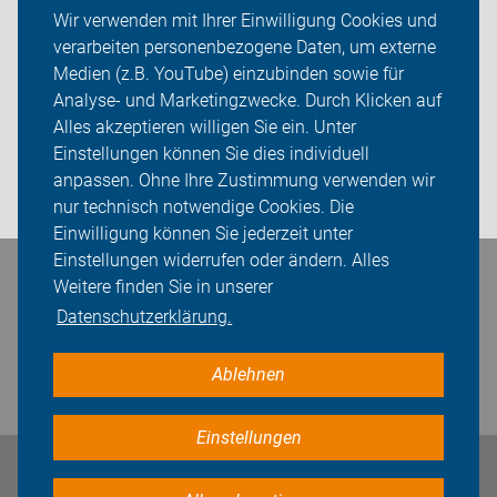
Auf Reisen
Wir verwenden mit Ihrer Einwilligung Cookies und
verarbeiten personenbezogene Daten, um externe
Über uns
Medien (z.B. YouTube) einzubinden sowie für
Sei dabei
Analyse- und Marketingzwecke. Durch Klicken auf
Alles akzeptieren willigen Sie ein. Unter
Presse
Einstellungen können Sie dies individuell
anpassen. Ohne Ihre Zustimmung verwenden wir
Login
nur technisch notwendige Cookies. Die
Einwilligung können Sie jederzeit unter
Einstellungen widerrufen oder ändern. Alles
Bleiben Sie in Kontakt
Weitere finden Sie in unserer
Datenschutzerklärung.
Ablehnen
Einstellungen
Impressum
Datenschutz
Cookie-Einstellungen