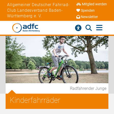
Mitglied werden
Allgemeiner Deutscher Fahrrad-
Club Landesverband Baden-
Spenden
Württemberg e. V.
Newsletter
Radfahrender Junge
Kinderfahrräder